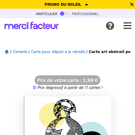
PROMO DU SOLEIL
particulier
professionnel
-30% de réduction avec le code
SUMMER26
pour envoyer des
cartes ensoleillées, jusqu'au 6 Août !
Envoyer des cartes
🏠
/
Carterie
/
Carte pour départ à la retraite
/
Carte art abstrait pour
Ne plus afficher
Prix de votre carte :
2,99
€
Prix dégressif à partir de
11
cartes !