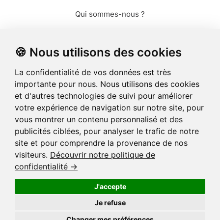
Qui sommes-nous ?
Modèles de lettres
🍪 Nous utilisons des cookies
Envoyer des photos
La confidentialité de vos données est très
Envoyer des cartes
importante pour nous. Nous utilisons des cookies
et d'autres technologies de suivi pour améliorer
Envoyer un recommandé
votre expérience de navigation sur notre site, pour
vous montrer un contenu personnalisé et des
publicités ciblées, pour analyser le trafic de notre
site et pour comprendre la provenance de nos
visiteurs.
Découvrir notre politique de
🌳 Nous avons planté plus de 13.000 arbres !
confidentialité →
Carte postale
Carte simple
Carte pliée
Carte géante
1,00€
1,99€
2,99€
3,99€
J'accepte
© Merci Facteur
Je refuse
Coins
Papier
Taille
Changer mes préférences