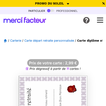
PROMO DU SOLEIL
particulier
professionnel
-30% de réduction avec le code
SUMMER26
pour envoyer des
cartes ensoleillées, jusqu'au 6 Août !
Envoyer des cartes
🏠
/
Carterie
/
Carte départ retraite personnalisée
/
Carte diplôme offi
Ne plus afficher
Prix de votre carte :
2,99
€
Prix dégressif à partir de
11
cartes !