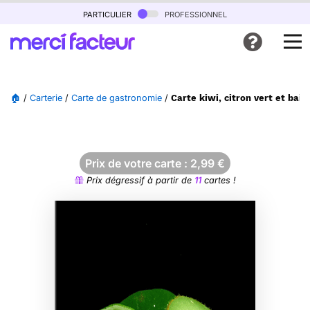
particulier
professionnel
🏠
/
Carterie
/
Carte de gastronomie
/
Carte kiwi, citron vert et bai
Prix de votre carte :
2,99
€
Prix dégressif à partir de
11
cartes !