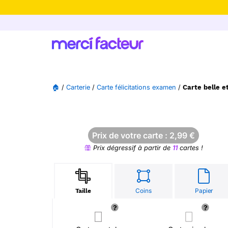
-30% de rédu
🏠
/
Carterie
/
Carte félicitations examen
/
Carte belle e
Prix de votre carte :
2,99
€
Prix dégressif à partir de
11
cartes !
Coins
Papier
Taille