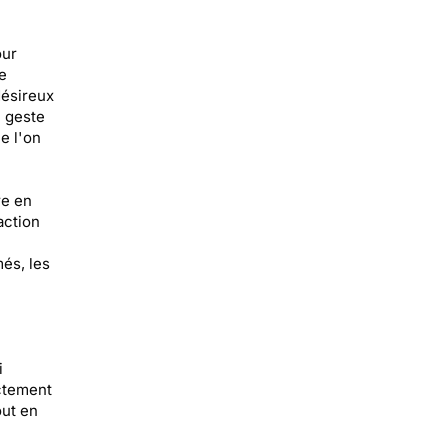
our
e
désireux
n geste
e l'on
re en
action
és, les
i
ectement
out en