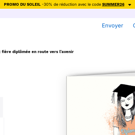
PROMO DU SOLEIL
-30% de réduction avec le code
SUMMER26
ction avec le code
SUMMER26
pour envoyer des cartes ensoleillées, jus
Envoyer
Envoyer des cartes
Ne plus afficher
t fière diplômée en route vers l'avenir