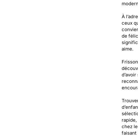
moderne
À l’adr
ceux qu
convien
de féli
signifi
aime.
Frisson
découvr
d’avoir
reconna
encoura
Trouver
d’enfan
sélecti
rapide,
chez le 
faisant