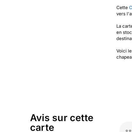
Cette
C
vers l'
La cart
en stoc
destinat
Voici l
chapeau
Avis sur cette
carte
⭐⭐⭐