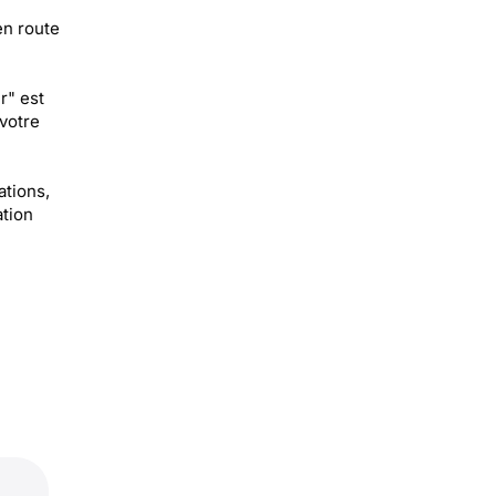
en route
r" est
votre
ations,
ation