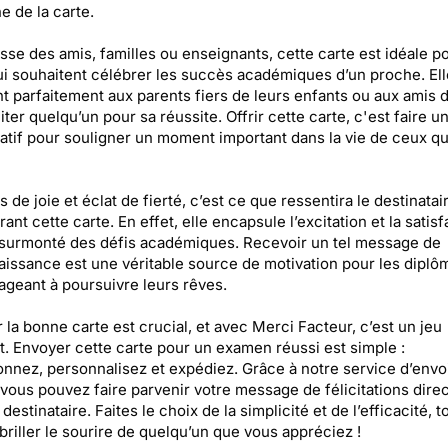
 de la carte.
esse des amis, familles ou enseignants, cette carte est idéale p
i souhaitent célébrer les succès académiques d’un proche. Ell
t parfaitement aux parents fiers de leurs enfants ou aux amis 
citer quelqu’un pour sa réussite. Offrir cette carte, c'est faire u
catif pour souligner un moment important dans la vie de ceux qu
s de joie et éclat de fierté, c’est ce que ressentira le destinatai
ant cette carte. En effet, elle encapsule l’excitation et la satisf
 surmonté des défis académiques. Recevoir un tel message de
issance est une véritable source de motivation pour les diplôm
geant à poursuivre leurs rêves.
 la bonne carte est crucial, et avec Merci Facteur, c’est un jeu
t. Envoyer cette carte pour un examen réussi est simple :
onnez, personnalisez et expédiez. Grâce à notre service d’envo
 vous pouvez faire parvenir votre message de félicitations dir
destinataire. Faites le choix de la simplicité et de l’efficacité, t
 briller le sourire de quelqu’un que vous appréciez !