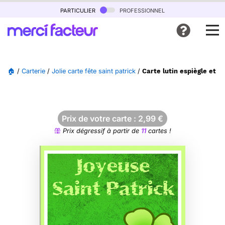
particulier
professionnel
🏠
/
Carterie
/
Jolie carte fête saint patrick
/
Carte lutin espiègle et tr
Prix de votre carte :
2,99
€
Prix dégressif à partir de
11
cartes !