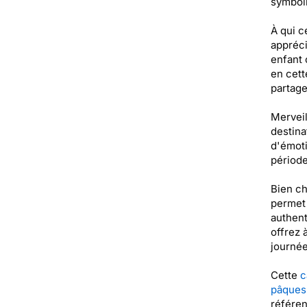
symboli
À qui c
appréci
enfant 
en cett
partage
Merveil
destina
d'émoti
période
Bien ch
permet 
authent
offrez 
journée
Cette
c
pâques
référe