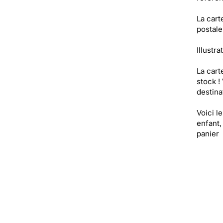
La cart
postale
Illustra
La cart
stock !
destinat
Voici l
enfant,
panier