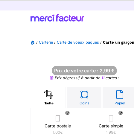
🏠
/
Carterie
/
Carte de voeux pâques
/
Carte un garçon
Prix de votre carte :
2,99
€
Prix dégressif à partir de
11
cartes !
Coins
Papier
Taille
Carte postale
Carte simple
1,00€
1,99€