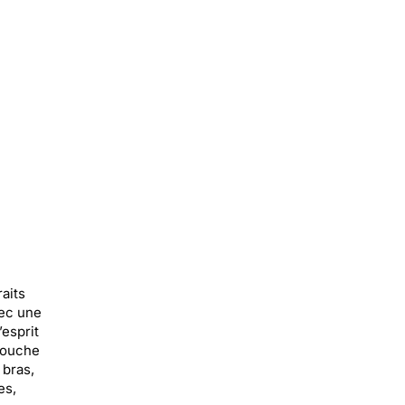
aits
vec une
’esprit
 touche
 bras,
es,