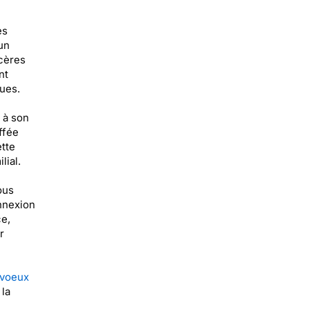
es
un
ncères
nt
ques.
 à son
ffée
tte
lial.
ous
nnexion
e,
r
 voeux
 la