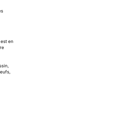
es
 est en
re
ssin,
oeufs,