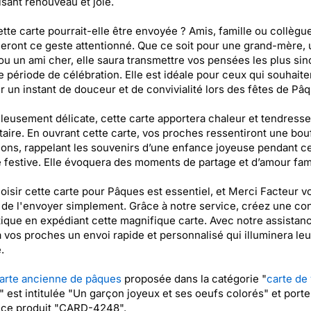
sant renouveau et joie.
ette carte pourrait-elle être envoyée ? Amis, famille ou collègu
eront ce geste attentionné. Que ce soit pour une grand-mère, 
ou un ami cher, elle saura transmettre vos pensées les plus si
e période de célébration. Elle est idéale pour ceux qui souhaite
r un instant de douceur et de convivialité lors des fêtes de Pâ
leusement délicate, cette carte apportera chaleur et tendresse
taire. En ouvrant cette carte, vos proches ressentiront une bou
ons, rappelant les souvenirs d’une enfance joyeuse pendant ce
 festive. Elle évoquera des moments de partage et d’amour fami
oisir cette carte pour Pâques est essentiel, et Merci Facteur v
de l'envoyer simplement. Grâce à notre service, créez une co
ique en expédiant cette magnifique carte. Avec notre assistanc
à vos proches un envoi rapide et personnalisé qui illuminera leu
.
arte ancienne de pâques
proposée dans la catégorie "
carte de
" est intitulée "Un garçon joyeux et ses oeufs colorés" et porte
nce produit "CARD-4248".