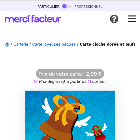
particulier
professionnel
🏠
/
Carterie
/
Carte joyeuses pâques
/
Carte cloche dorée et œufs c
Prix de votre carte :
2,99
€
Prix dégressif à partir de
11
cartes !