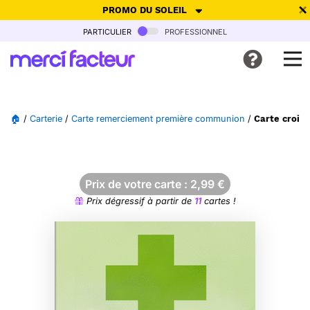
PROMO DU SOLEIL
particulier
professionnel
-30% de réduction avec le code
SUMMER26
pour envoyer des
cartes ensoleillées, jusqu'au 6 Août !
Envoyer des cartes
🏠
/
Carterie
/
Carte remerciement première communion
/
Carte croix 
Ne plus afficher
Prix de votre carte :
2,99
€
Prix dégressif à partir de
11
cartes !