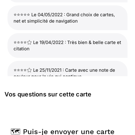
⭐⭐⭐⭐⭐ Le 04/05/2022 : Grand choix de cartes,
net et simplicité de navigation
⭐⭐⭐⭐
Le 19/04/2022 : Très bien & belle carte et
citation
⭐⭐⭐⭐
Le 25/11/2021 : Carte avec une note de
couleur pour la vie qui continue
Vos questions sur cette carte
⭐⭐⭐⭐⭐ Le 24/08/2021 : Très sympa déjà utilisée
plusieurs fois elle met de la couleur dans un
moment difficile
🗺️ Puis-je envoyer une carte
⭐⭐⭐⭐⭐ Le 07/02/2021 : C'est ma préférée