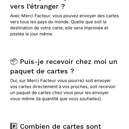
vers l'étranger ?
Avec Merci Facteur, vous pouvez envoyer des cartes
⭐⭐⭐⭐⭐ Le 24/10/2019 : Cet une application
vers tous les pays du monde. Quelle que soit la
vraiment magique!. Ce service avec un panel de
destination de votre carte, elle sera imprimée et
choix de cartes et textes est supérieur à mes
postée le jour même.
attentes. De plus, les indications de l'envoi sont
très bien gérées. Alors Mille Merçi - Facteur
📦 Puis-je recevoir chez moi un
⭐⭐⭐⭐
Le 17/12/2018 : Beau tableau de chagall
colore comme a peut prés toutes ses toiles.
paquet de cartes ?
Oui, sur Merci Facteur vous pourrez soit envoyer
vos cartes directement à vos proches, soit recevoir
⭐⭐⭐⭐
Le 23/11/2018 : Facile d'emploi j'espère
un paquet de cartes chez vous pour les envoyer
quelle arrivera
vous-même (la quantité que vous souhaitez).
⭐⭐⭐⭐
Le 16/08/2018 : je n'ai jamais eu de
soucis. Tout c'est toujours très ben passé et le
#️⃣ Combien de cartes sont
courrier est toujours arrivé en temps et en heure.