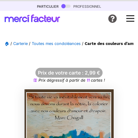
particulier
professionnel
🏠
/
Carterie
/
Toutes mes condoléances
/
Carte des couleurs d'amou
Prix de votre carte :
2,99
€
Prix dégressif à partir de
11
cartes !