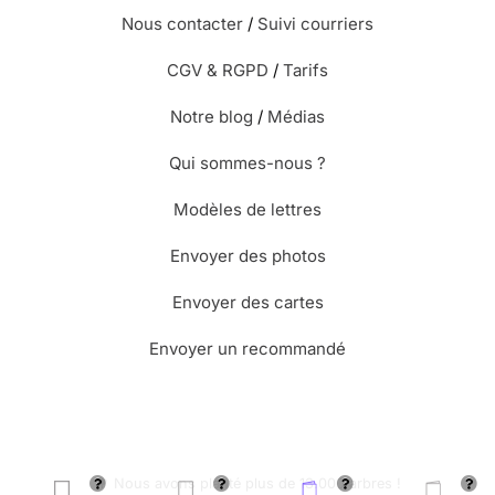
Nous contacter
/
Suivi courriers
⭐⭐⭐⭐
Le 23/01/2016 : J'aime beaucoup cette
carte pour plusieurs raisons : chagall déjà qui:me
CGV & RGPD
/
Tarifs
rappelle des souvenirs en classe de seconde, sa
citation qui va avec? en plus je l'ai choisie car la
Notre blog
/
Médias
destinataire est elle- même peintre. je trouve
cette carte originale.
Qui sommes-nous ?
Modèles de lettres
⭐⭐⭐⭐
Le 23/01/2016 : J'aime beaucoup cette
carte
Envoyer des photos
Envoyer des cartes
⭐⭐⭐⭐⭐ Le 23/11/2015 : La tristesse, la douleur, le
Envoyer un recommandé
deuil ne s'exprime pas forcément en noir et
blanc...
⭐⭐⭐⭐
Le 06/11/2015 : Elle est adressée à une
artiste peintre amateur
🌳 Nous avons planté plus de 13.000 arbres !