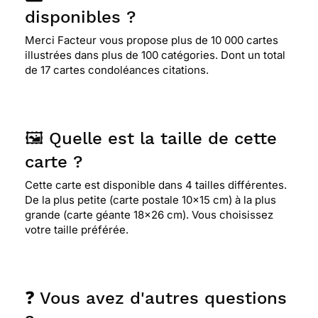
Merci pour tout
disponibles ?
Merci Facteur vous propose plus de 10 000 cartes
illustrées dans plus de 100 catégories. Dont un total
⭐⭐⭐⭐
Le 07/09/2017 : Correspond a ma vision
de 17 cartes condoléances citations.
de la vie
⭐⭐⭐⭐
Le 15/05/2017 : Correspond a la personne
🖼️ Quelle est la taille de cette
disparu
carte ?
Cette carte est disponible dans 4 tailles différentes.
⭐⭐⭐⭐
Le 17/10/2016 : Cette carte apporte de la
De la plus petite (carte postale 10x15 cm) à la plus
couleur dans un moment de tristesse.
grande (carte géante 18x26 cm). Vous choisissez
votre taille préférée.
⭐⭐⭐⭐
Le 18/08/2016 : Pour une amie artiste
amateure qui vient de perdre sa maman
❓ Vous avez d'autres questions