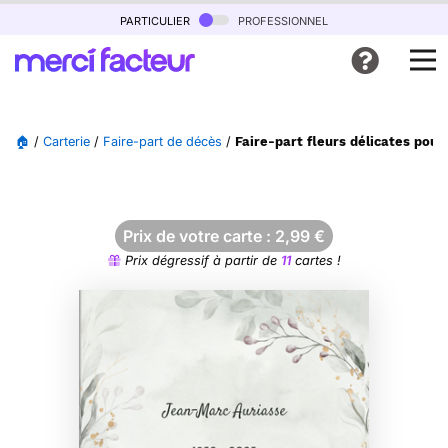
particulier
professionnel
🏠
/
Carterie
/
Faire-part de décès
/
Faire-part fleurs délicates pou
Prix de votre carte :
2,99
€
Prix dégressif à partir de
11
cartes !