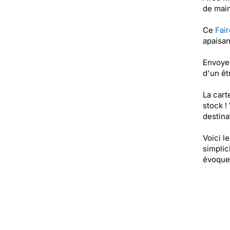
de main
Ce
Fair
apaisan
Envoyez
d'un êt
La cart
stock !
destinat
Voici l
simplic
évoque