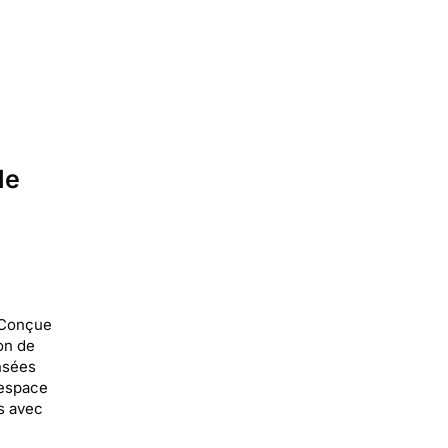
le
. Conçue
ion de
ensées
 espace
s avec