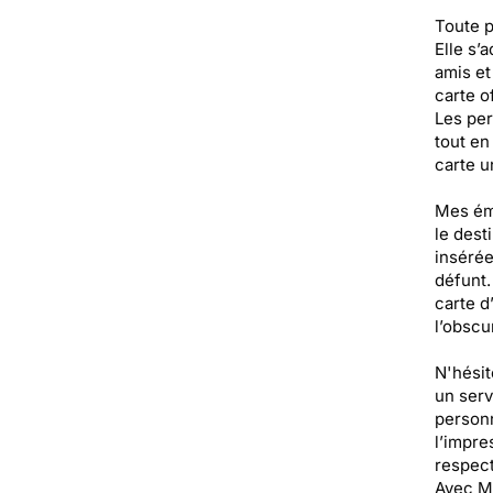
Toute p
Elle s’
amis et
carte o
Les per
tout en
carte u
Mes émo
le dest
insérée
défunt.
carte d
l’obscur
N'hésit
un serv
personn
l’impre
respect
Avec Me