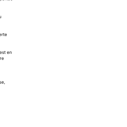
u
erte
est en
re
se,