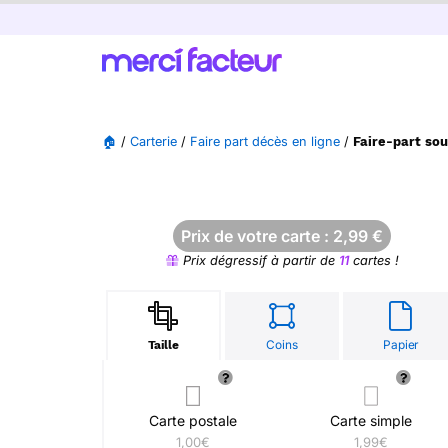
🏠
/
Carterie
/
Faire part décès en ligne
/
Faire-part sou
Prix de votre carte :
2,99
€
Prix dégressif à partir de
11
cartes !
Coins
Papier
Taille
Carte postale
Carte simple
1,00€
1,99€