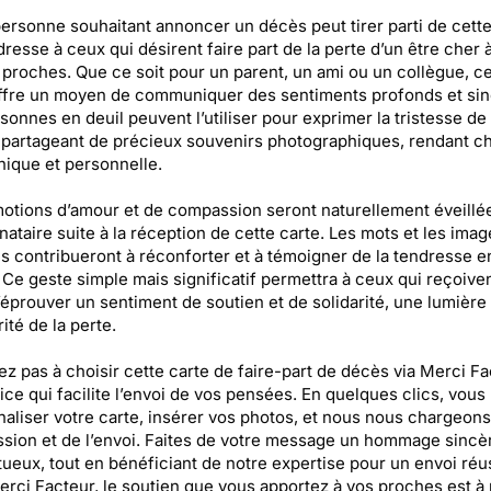
ersonne souhaitant annoncer un décès peut tirer parti de cette
adresse à ceux qui désirent faire part de la perte d’un être cher 
 proches. Que ce soit pour un parent, un ami ou un collègue, ce
ffre un moyen de communiquer des sentiments profonds et sin
sonnes en deuil peuvent l’utiliser pour exprimer la tristesse de 
 partageant de précieux souvenirs photographiques, rendant c
nique et personnelle.
tions d’amour et de compassion seront naturellement éveillé
inataire suite à la réception de cette carte. Les mots et les imag
s contribueront à réconforter et à témoigner de la tendresse e
 Ce geste simple mais significatif permettra à ceux qui reçoive
’éprouver un sentiment de soutien et de solidarité, une lumière
ité de la perte.
ez pas à choisir cette carte de faire-part de décès via Merci Fa
ice qui facilite l’envoi de vos pensées. En quelques clics, vou
aliser votre carte, insérer vos photos, et nous nous chargeons
ssion et de l’envoi. Faites de votre message un hommage sincè
ueux, tout en bénéficiant de notre expertise pour un envoi réus
rci Facteur, le soutien que vous apportez à vos proches est à