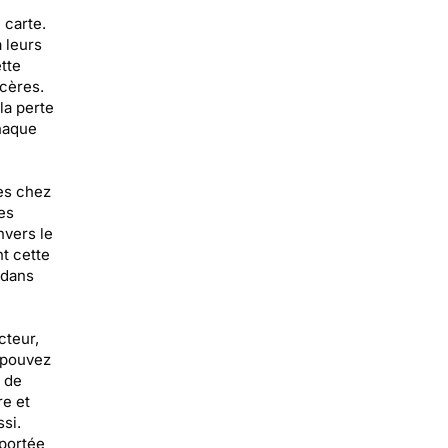
 carte.
à leurs
tte
cères.
la perte
haque
es chez
es
nvers le
nt cette
 dans
cteur,
s pouvez
 de
re et
si.
 portée