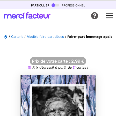
particulier
professionnel
🏠
/
Carterie
/
Modèle faire part décès
/
Faire-part hommage apaisan
Prix de votre carte :
2,99
€
Prix dégressif à partir de
11
cartes !