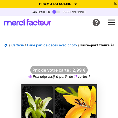
PROMO DU SOLEIL
particulier
professionnel
-30% de réduction avec le code
SUMMER26
pour envoyer des
cartes ensoleillées, jusqu'au 6 Août !
Envoyer des cartes
🏠
/
Carterie
/
Faire part de décès avec photo
/
Faire-part fleurs éc
Ne plus afficher
Prix de votre carte :
2,99
€
Prix dégressif à partir de
11
cartes !