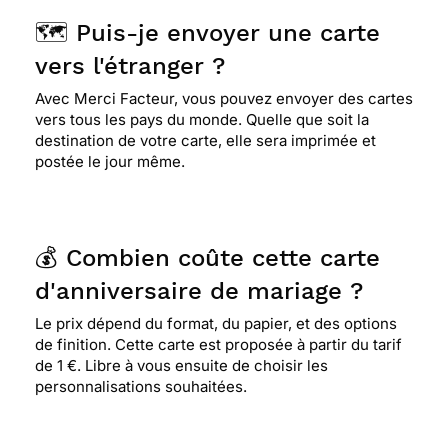
⭐⭐⭐⭐⭐ Le 14/07/2013 : Que du bonheur avec
cette magnifique carte !
🗺️ Puis-je envoyer une carte
vers l'étranger ?
Avec Merci Facteur, vous pouvez envoyer des cartes
⭐⭐⭐⭐
Le 29/05/2012 : Superbe carte ! photo
vers tous les pays du monde. Quelle que soit la
identique prise pour le mariage de ma fille qui
destination de votre carte, elle sera imprimée et
fete ses 20ans de mariage le 6 juin
postée le jour même.
💰 Combien coûte cette carte
d'anniversaire de mariage ?
Le prix dépend du format, du papier, et des options
de finition. Cette carte est proposée à partir du tarif
de 1 €. Libre à vous ensuite de choisir les
personnalisations souhaitées.