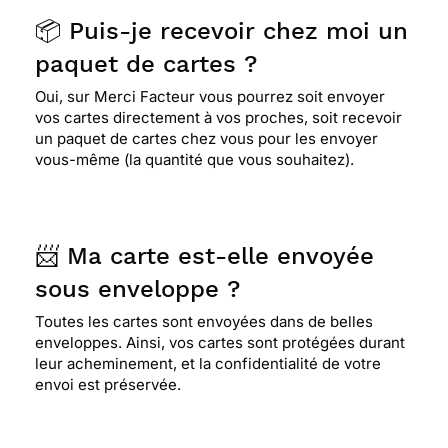
mariage et me rappelle le mien avec ma femme
chérie. très émouvant!
📦 Puis-je recevoir chez moi un
paquet de cartes ?
⭐⭐⭐⭐
Le 18/02/2015 : Trés jolie carte envoyée
Oui, sur Merci Facteur vous pourrez soit envoyer
pour des noces d'or
vos cartes directement à vos proches, soit recevoir
un paquet de cartes chez vous pour les envoyer
vous-même (la quantité que vous souhaitez).
⭐⭐⭐⭐
Le 05/02/2015 : Simple parlante
évocatrice...
📨 Ma carte est-elle envoyée
⭐⭐⭐⭐⭐ Le 24/01/2015 : bonjour à toutes et à tous,
sous enveloppe ?
meilleurs voeux à vous tous, je trouve cette carte
postale illustrée très jolie et très tendre, elle fera
Toutes les cartes sont envoyées dans de belles
plaisir à mes parents qui auront 69 ans de mariage
enveloppes. Ainsi, vos cartes sont protégées durant
mercredi 28 janvier courant. très cordialement
leur acheminement, et la confidentialité de votre
philippe.
envoi est préservée.