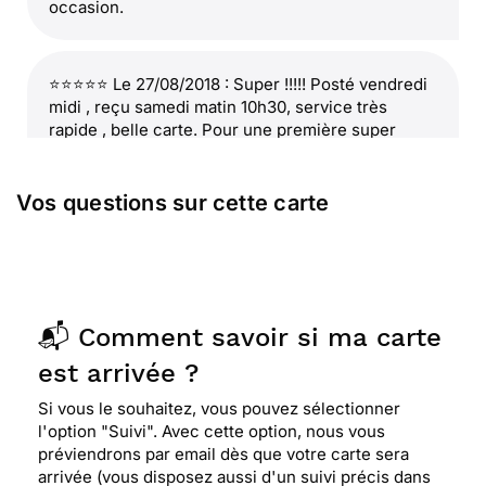
occasion.
⭐⭐⭐⭐⭐ Le 27/08/2018 : Super !!!!! Posté vendredi
midi , reçu samedi matin 10h30, service très
rapide , belle carte. Pour une première super
ravie de ce sit. je renouvellerait des futurs cartes.
Vos questions sur cette carte
⭐⭐⭐⭐
Le 31/07/2015 : Très originale
⭐⭐⭐
Le 05/05/2012 : La carte m'amuse pour
son humour
📬 Comment savoir si ma carte
est arrivée ?
Si vous le souhaitez, vous pouvez sélectionner
l'option "Suivi". Avec cette option, nous vous
préviendrons par email dès que votre carte sera
arrivée (vous disposez aussi d'un suivi précis dans