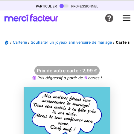
particulier
professionnel
🏠
/
Carterie
/
Souhaiter un joyeux anniversaire de mariage
/
Carte inv
Prix de votre carte :
2,99
€
Prix dégressif à partir de
11
cartes !