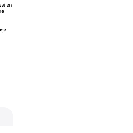
est en
re
age,