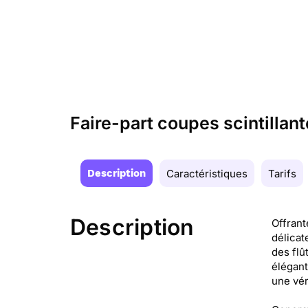
Faire-part coupes scintillant
Description
Caractéristiques
Tarifs
Description
Offrant
délicat
des flû
élégant
une vér