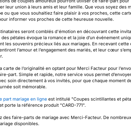
ions de couples amoureux pourront utiliser ce faire-part pour
r leur union à leurs amis et leur famille. Que vous soyez des 
e ou que vous souhaitiez faire plaisir à vos proches, cette cart
pour informer vos proches de cette heureuse nouvelle.
tinataires seront comblés d'émotion en découvrant cette invita
des pétales évoque la romance et la joie d’un événement uniqu
nt les souvenirs précieux liés aux mariages. En recevant cette 
sentiront l’amour et l’engagement des mariés, et leur cœur s’emp
r.
a carte de l’originalité en optant pour Merci Facteur pour l’envo
aire-part. Simple et rapide, notre service vous permet d’envoye
vec soin directement à vos invités, pour que chaque moment d
ournée soit mémorable.
e part mariage en ligne
est intitulé "Coupes scintillantes et pét
et porte la référence produit "CARD-771".
 des faire-parts de mariage avec Merci-Facteur. De nombreux 
ariage disponibles.