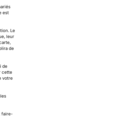
mariés
e est
tion. Le
e, leur
carte,
lira de
i de
r cette
e votre
ales
faire-