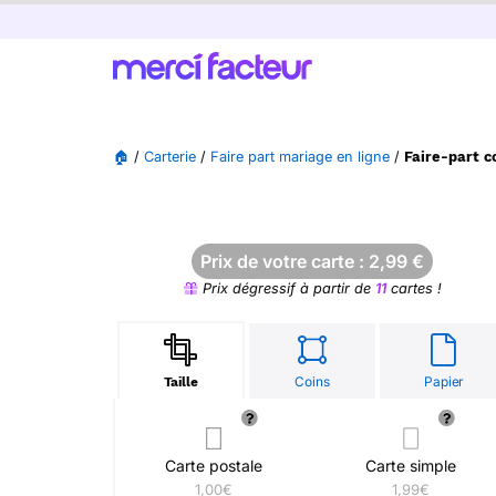
🏠
/
Carterie
/
Faire part mariage en ligne
/
Faire-part c
Prix de votre carte :
2,99
€
Prix dégressif à partir de
11
cartes !
Coins
Papier
Taille
Carte postale
Carte simple
1,00€
1,99€