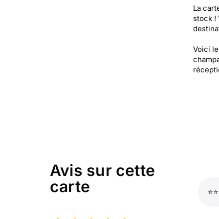
La cart
stock !
destinat
Voici l
champag
récept
Avis sur cette
carte
⭐⭐