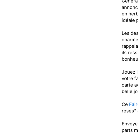
Generat
annonce
en herb
idéale 
Les des
charme 
rappela
ils res
bonheu
Jouez l
votre f
carte a
belle j
Ce
Fair
roses" 
Envoyez
parts m