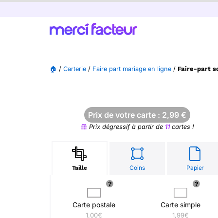
🏠
/
Carterie
/
Faire part mariage en ligne
/
Faire-part 
Prix de votre carte :
2,99
€
Prix dégressif à partir de
11
cartes !
Coins
Papier
Taille
Carte postale
Carte simple
1,00€
1,99€