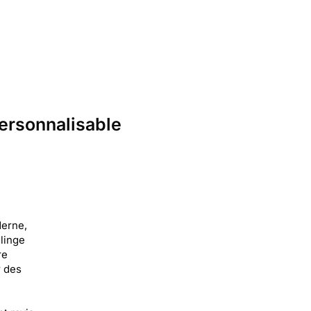
ersonnalisable
derne,
linge
re
r des