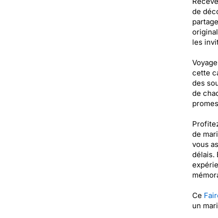
Receveu
de déco
partage
origina
les inv
Voyager
cette c
des sou
de chaq
promess
Profite
de mari
vous as
délais.
expérie
mémorab
Ce
Fair
un mari