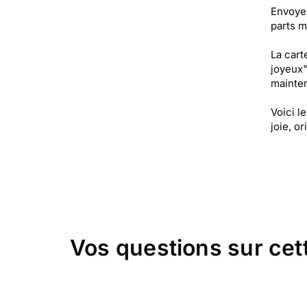
Envoyez
parts m
La cart
joyeux"
mainten
Voici l
joie, or
Vos questions sur cet