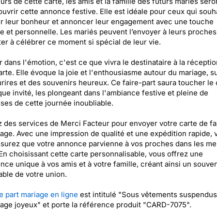
rs de cette carte, les amis et la famille des futurs mariés seron
uvrir cette annonce festive. Elle est idéale pour ceux qui souh
r leur bonheur et annoncer leur engagement avec une touche
le et personnelle. Les mariés peuvent l’envoyer à leurs proches
iter à célébrer ce moment si spécial de leur vie.
 dans l'émotion, c'est ce que vivra le destinataire à la récepti
arte. Elle évoque la joie et l'enthousiasme autour du mariage, s
rires et des souvenirs heureux. Ce faire-part saura toucher le
ue invité, les plongeant dans l'ambiance festive et pleine de
es de cette journée inoubliable.
z des services de Merci Facteur pour envoyer votre carte de fa
age. Avec une impression de qualité et une expédition rapide, 
surez que votre annonce parvienne à vos proches dans les mei
 En choisissant cette carte personnalisable, vous offrez une
nce unique à vos amis et à votre famille, créant ainsi un souven
le de votre union.
e part mariage en ligne
est intitulé "Sous vêtements suspendus
age joyeux" et porte la référence produit "CARD-7075".