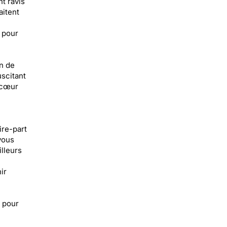
t ravis
aitent
 pour
on de
uscitant
 cœur
ire-part
vous
lleurs
ir
 pour