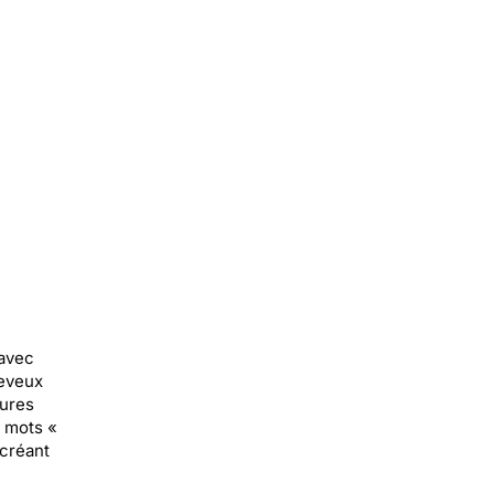
 avec
heveux
yures
 mots «
créant