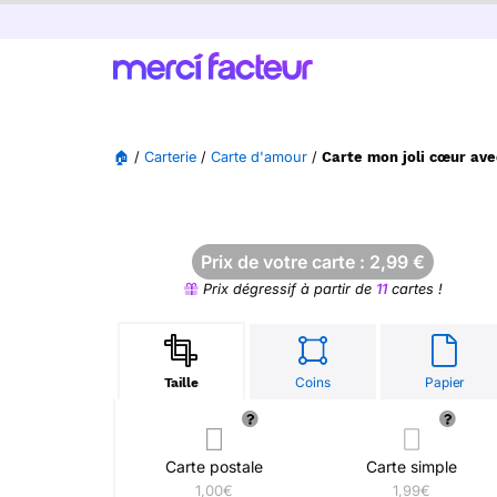
🏠
/
Carterie
/
Carte d'amour
/
Carte mon joli cœur ave
Prix de votre carte :
2,99
€
Prix dégressif à partir de
11
cartes !
Coins
Papier
Taille
Carte postale
Carte simple
1,00€
1,99€