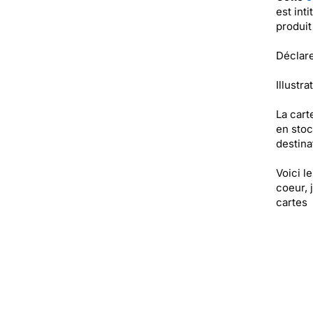
est int
produi
Déclare
Illustra
La cart
en stoc
destinat
Voici l
coeur, 
cartes