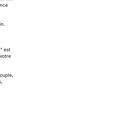
ence
in.
" est
votre
couple,
s,