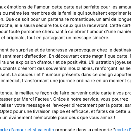
aux émotions de l'amour, cette carte est parfaite pour les amou
s ou même les membres de la famille qui souhaitent exprimer l
on. Que ce soit pour un partenaire romantique, un ami de longu
roche, elle saura séduire tous ceux qui la recevront. Cette cart
pour toute personne cherchant à célébrer l'amour d'une maniè
 et originale, tout en partageant un message sincère.
nt de surprise et de tendresse va provoquer chez le destinat
 sentiment d’affection. En découvrant cette magnifique carte, i
ira une explosion d'amour et de positivité. L'illustration joyeuse
uchants créeront des souvenirs inoubliables, renforçant les lie
ssent. La douceur et l'humour présents dans ce design apporte
 immédiat, transformant une journée ordinaire en un moment sp
tendu, la meilleure façon de faire parvenir cette carte à vos p
passer par Merci Facteur. Grâce à notre service, vous pourrez
aliser votre message et l’envoyer directement par la poste, sa
 Optez pour une livraison rapide et efficace, et faites de cette S
in un événement mémorable pour ceux que vous aimez !
arte d'amour et st valentin
proposée dans la catégorie "
carte d