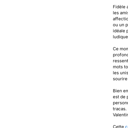
Fidèle 
les ami
affecti
ou un p
idéale 
ludique
Ce mome
profond
ressent
mots to
les uni
sourire
Bien en
est de 
personn
tracas.
Valent
Cette
c