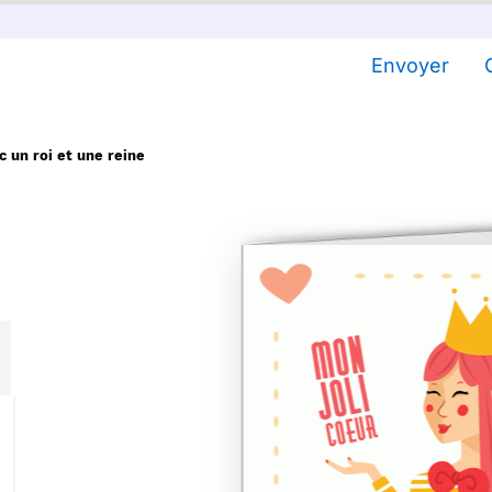
Envoyer
c un roi et une reine