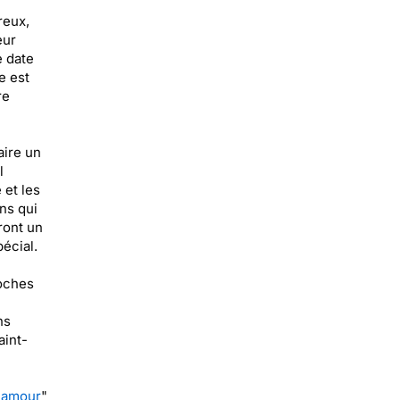
reux,
eur
e date
e est
re
aire un
l
 et les
ns qui
ront un
écial.
roches
ns
aint-
'amour
"