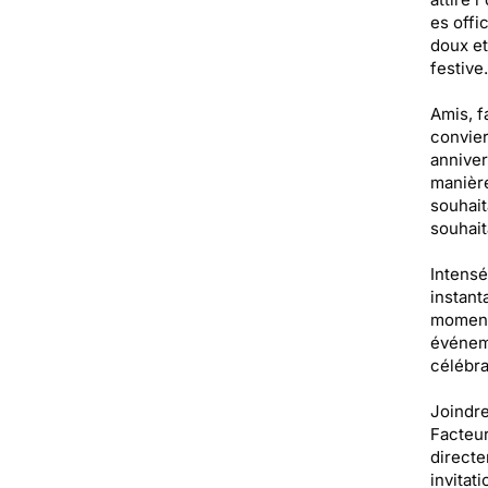
es offic
doux et
festive.
Amis, f
convier
anniver
manière
souhait
souhait
Intensé
instant
moments
événeme
célébra
Joindre
Facteur
directe
invitat