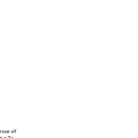
rose vif
ge « Tu