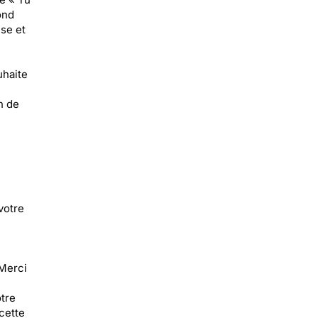
ond
se et
uhaite
n de
votre
 Merci
otre
 cette