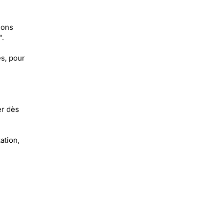
lons
".
es, pour
er dès
ation,