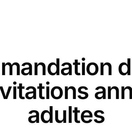
andation d
nvitations ann
adultes