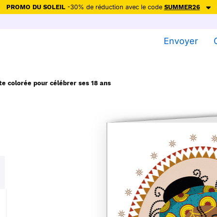
PROMO DU SOLEIL
-30% de réduction avec le code
SUMMER26
ction avec le code
SUMMER26
pour envoyer des cartes ensoleillées, jus
Envoyer
Envoyer des cartes
Ne plus afficher
te colorée pour célébrer ses 18 ans