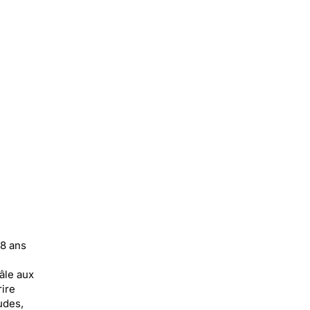
18 ans
âle aux
rire
udes,