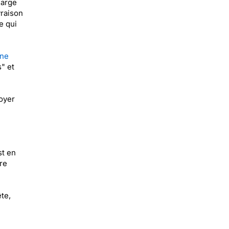
harge
vraison
e qui
une
" et
voyer
st en
re
te,