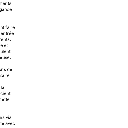
éments
égance
nt faire
 entrée
rents,
e et
eulent
reuse.
ons de
taire
e
 la
ucient
cette
ns via
rte avec