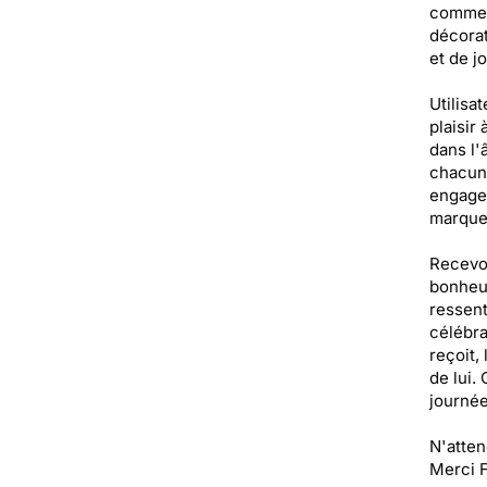
comme d
décorat
et de jo
Utilisa
plaisir
dans l'
chacun 
engagea
marquer
Recevoi
bonheur
ressent
célébra
reçoit,
de lui.
journée
N'atten
Merci F