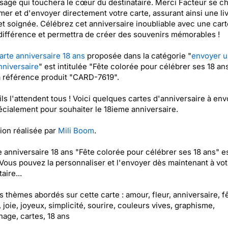
age qui touchera le cœur du destinataire. Merci Facteur se c
mer et d'envoyer directement votre carte, assurant ainsi une li
et soignée. Célébrez cet anniversaire inoubliable avec une cart
 différence et permettra de créer des souvenirs mémorables !
arte anniversaire 18 ans
proposée dans la catégorie "
envoyer 
nniversaire
" est intitulée "Fête colorée pour célébrer ses 18 ans
a référence produit "CARD-7619".
 ils l'attendent tous ! Voici quelques cartes d'anniversaire à en
écialement pour souhaiter le 18ieme anniversaire.
tion réalisée par
Mili Boom
.
e anniversaire 18 ans "Fête colorée pour célébrer ses 18 ans" e
 Vous pouvez la personnaliser et l'envoyer dès maintenant à vot
aire...
es thèmes abordés sur cette carte : amour, fleur, anniversaire, fê
 joie, joyeux, simplicité, sourire, couleurs vives, graphisme,
age, cartes, 18 ans