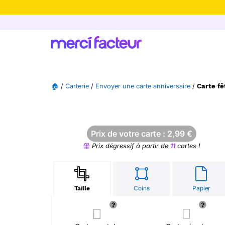
-30% de rédu
🏠
/
Carterie
/
Envoyer une carte anniversaire
/
Carte fê
Prix de votre carte :
2,99
€
Prix dégressif à partir de
11
cartes !
Coins
Papier
Taille