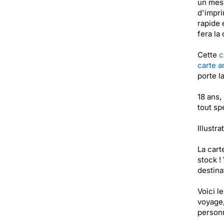
un mess
d'impri
rapide 
fera la
Cette
c
carte a
porte l
18 ans,
tout sp
Illustra
La cart
stock !
destinat
Voici l
voyage,
personn