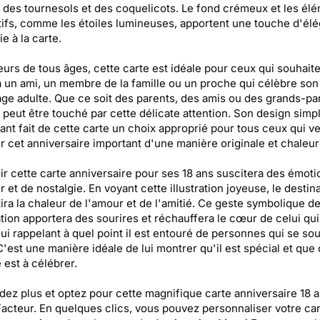
es tournesols et des coquelicots. Le fond crémeux et les él
ifs, comme les étoiles lumineuses, apportent une touche d'él
ie à la carte.
teurs de tous âges, cette carte est idéale pour ceux qui souhaite
 à un ami, un membre de la famille ou un proche qui célèbre son
âge adulte. Que ce soit des parents, des amis ou des grands-pa
peut être touché par cette délicate attention. Son design simpl
nt fait de cette carte un choix approprié pour tous ceux qui v
 cet anniversaire important d'une manière originale et chaleu
r cette carte anniversaire pour ses 18 ans suscitera des émoti
 et de nostalgie. En voyant cette illustration joyeuse, le destina
ira la chaleur de l'amour et de l'amitié. Ce geste symbolique d
tion apportera des sourires et réchauffera le cœur de celui qui
 lui rappelant à quel point il est entouré de personnes qui se so
 C'est une manière idéale de lui montrer qu'il est spécial et que 
 est à célébrer.
dez plus et optez pour cette magnifique carte anniversaire 18 a
acteur. En quelques clics, vous pouvez personnaliser votre ca