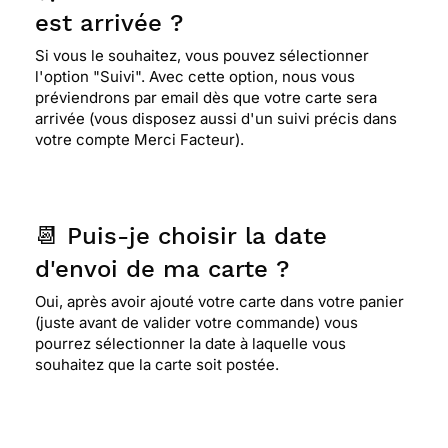
⭐⭐⭐⭐⭐ Le 16/04/2020 : J'ai reçu le double de la
est arrivée ?
carte que j'ai envoyé et nous sommes
entièrement satisfait ..Bien sur j'ai fais une erreur
Si vous le souhaitez, vous pouvez sélectionner
en envoyant mon courrier .Donc j'ai eu le double
l'option "Suivi". Avec cette option, nous vous
.Mais la carte d'anniversaire est très belle .Le
préviendrons par email dès que votre carte sera
texte très bien mis en valeur ..Merci Facteur
arrivée (vous disposez aussi d'un suivi précis dans
votre compte Merci Facteur).
⭐⭐⭐⭐
Le 31/03/2020 : Sympa!!!!!!!
📆 Puis-je choisir la date
⭐⭐⭐⭐⭐ Le 29/03/2020 : Top tip top. J'adore ces
d'envoi de ma carte ?
cartes
Oui, après avoir ajouté votre carte dans votre panier
(juste avant de valider votre commande) vous
pourrez sélectionner la date à laquelle vous
⭐⭐⭐⭐⭐ Le 20/05/2019 : Super
souhaitez que la carte soit postée.
⭐⭐⭐⭐⭐ Le 03/04/2019 : Très jolis choix de cartes,
bon prix, site facile à utiliser, le service après