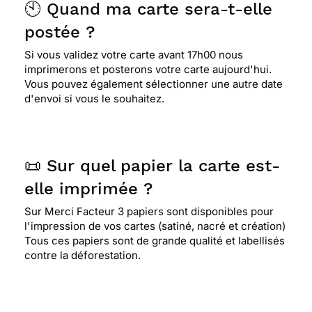
🕙 Quand ma carte sera-t-elle
vente m'a répondu très rapidement et avec
beaucoup de courtoisie. Je suis très satisfaite
postée ?
merci !
Si vous validez votre carte avant 17h00 nous
imprimerons et posterons votre carte aujourd'hui.
Vous pouvez également sélectionner une autre date
⭐⭐⭐⭐⭐ Le 23/01/2019 : ras
d'envoi si vous le souhaitez.
⭐⭐⭐⭐⭐ Le 11/01/2019 : Bravo!
📜 Sur quel papier la carte est-
elle imprimée ?
⭐⭐⭐⭐
Le 23/11/2018 : Je trouve que c'est très
pratique de pouvoir faire tout type de courrier
Sur Merci Facteur 3 papiers sont disponibles pour
depuis son domicile. J'attends de voir si les délais
l'impression de vos cartes (satiné, nacré et création)
sont respectés
Tous ces papiers sont de grande qualité et labellisés
contre la déforestation.
⭐⭐⭐⭐
Le 16/11/2018 : Pratique !!!!