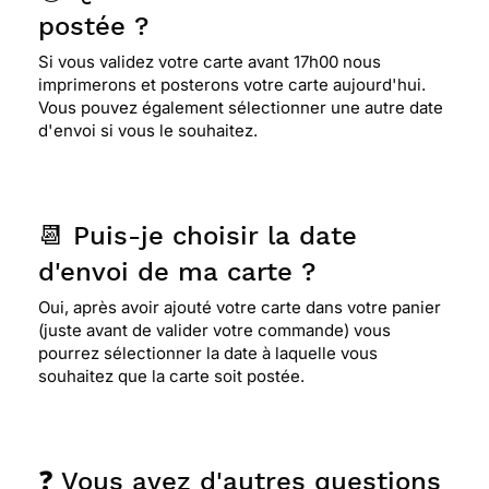
⭐⭐⭐⭐⭐ Le 17/07/2020 : Très satisfaite depuis de
postée ?
nombreuses années, jamais aucun soucis si ce
n'est parfois la lenteur d'acheminement de la
Si vous validez votre carte avant 17h00 nous
Poste pendant le confinement et depuis le
imprimerons et posterons votre carte aujourd'hui.
déconfinement, lenteur qui n'est en aucun cas
Vous pouvez également sélectionner une autre date
imputable à Merci Facteur ! Ce n'est que du
d'envoi si vous le souhaitez.
bonheur et ce site m'est très utile pour envoyer
mes cartes et courriers également.
📆 Puis-je choisir la date
⭐⭐⭐⭐
Le 28/04/2020 : Jolie et avec un beau
message
d'envoi de ma carte ?
Oui, après avoir ajouté votre carte dans votre panier
(juste avant de valider votre commande) vous
⭐⭐⭐⭐
Le 20/04/2020 : Trop mimi !
pourrez sélectionner la date à laquelle vous
souhaitez que la carte soit postée.
⭐⭐⭐⭐
Le 12/11/2019 : Très belle carte
❓ Vous avez d'autres questions