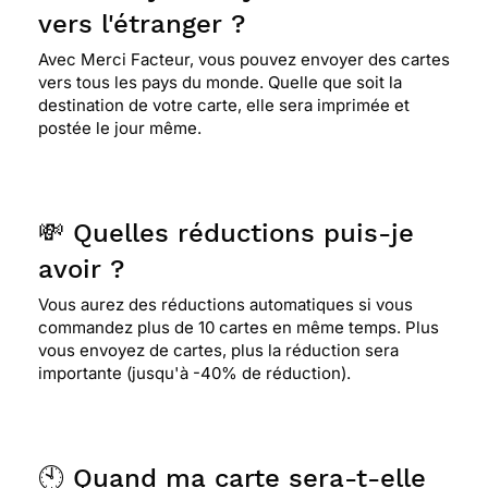
⭐⭐⭐⭐⭐ Le 10/05/2022 : Des cartes originales
vers l'étranger ?
pour toutes occasions
Avec Merci Facteur, vous pouvez envoyer des cartes
vers tous les pays du monde. Quelle que soit la
destination de votre carte, elle sera imprimée et
⭐⭐⭐⭐
Le 10/10/2021 : Carte arrivée 1 jour trop
postée le jour même.
tard, dommage pour une carte d'anniversaire.
Mais vaut mieux plus tard que jamais. C'est la
faute de la poste de toutes façons !
💸 Quelles réductions puis-je
⭐⭐⭐⭐
Le 20/09/2021 : J'aime beaucoup
avoir ?
Vous aurez des réductions automatiques si vous
commandez plus de 10 cartes en même temps. Plus
⭐⭐⭐⭐⭐ Le 01/06/2021 : Cool
vous envoyez de cartes, plus la réduction sera
importante (jusqu'à -40% de réduction).
⭐⭐⭐⭐⭐ Le 22/12/2020 : Rapide et facile
🕙 Quand ma carte sera-t-elle