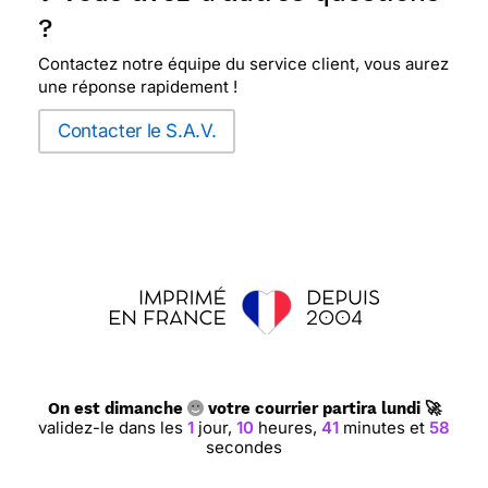
⭐⭐⭐⭐
Le 15/09/2019 : Je la trouve superbe
?
,sympa,je l'adore .merci à bientôt
Contactez notre équipe du service client, vous aurez
une réponse rapidement !
⭐⭐⭐⭐⭐ Le 08/09/2019 : Splendide
Contacter le S.A.V.
⭐⭐⭐⭐⭐ Le 14/08/2019 : je suis très satisfaite
⭐⭐⭐⭐
Le 11/05/2019 : Bien !
⭐⭐⭐⭐
Le 24/04/2019 : Je trouve cette carte à
mon gout et multicolore
On est dimanche
votre courrier partira lundi 🚀
validez-le dans les
1
jour,
10
heures,
41
minutes et
58
⭐⭐⭐⭐
Le 17/03/2019 : J aime
secondes