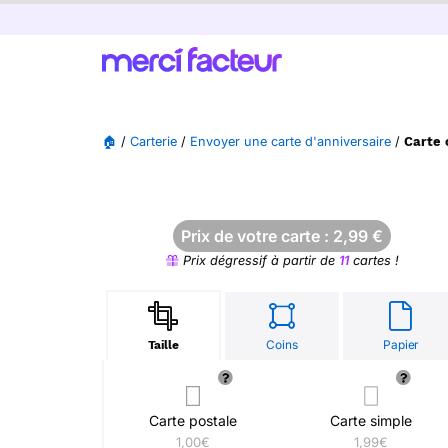
🏠
/
Carterie
/
Envoyer une carte d'anniversaire
/
Carte 
Prix de votre carte :
2,99
€
Prix dégressif à partir de
11
cartes !
Coins
Papier
Taille
Carte postale
Carte simple
1,00€
1,99€