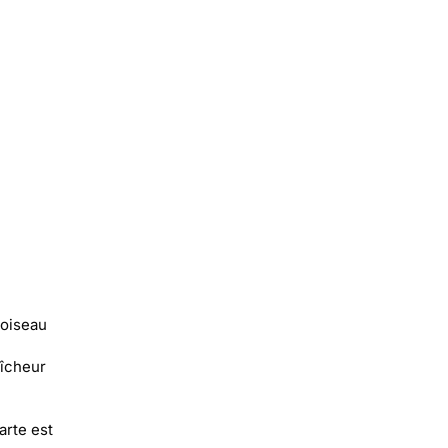
 oiseau
aîcheur
arte est