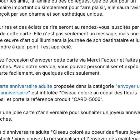
pour les amis, la famille ou des collègues. Que ce soit pour un
saire important ou simplement pour faire plaisir, elle saura ravir
reçoit par son charme et son esthétique unique.
rires et des éclats de rire seront au rendez-vous, suscités par 
de cette carte. Elle n'est pas seulement un message, mais une
le œuvre d'art qui illuminera la journée de son destinataire et lu
dre à quel point il est apprécié.
ez l'occasion d'envoyer cette carte via Merci Facteur et faites p
ches. Avec notre service, vous pouvez personnaliser et expédi
arte facilement, en quelques clics seulement.
arte anniversaire adulte
proposée dans la catégorie "
envoyer 
'anniversaire
" est intitulée "Oiseau coloré au coeur des fleurs
s" et porte la référence produit "CARD-5006".
 une jolie carte d'anniversaire pour souhaiter un joyeux annive
oches.
e d'anniversaire adulte "Oiseau coloré au coeur des fleurs joy
stock ! Vous pouvez la personnaliser et l'envoyer dès maintenan