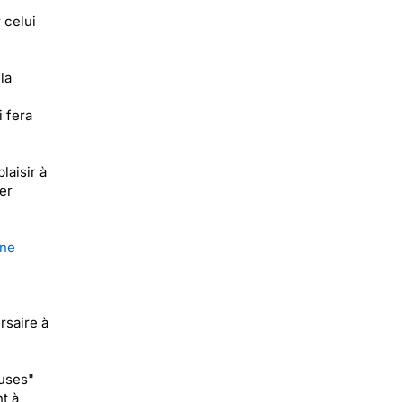
 celui
la
i fera
laisir à
er
une
rsaire à
euses"
t à