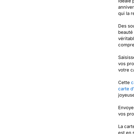
idéale 
anniver
qui la 
Des sou
beauté 
véritab
compren
Saisiss
vos pro
votre c
Cette
c
carte d
joyeuse
Envoyer
vos pr
La cart
est en 