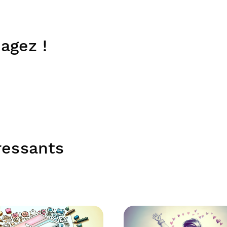
agez !
éressants