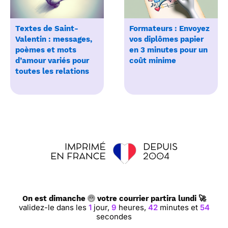
Textes de Saint-
Formateurs : Envoyez
Valentin : messages,
vos diplômes papier
poèmes et mots
en 3 minutes pour un
d’amour variés pour
coût minime
toutes les relations
On est dimanche
votre courrier partira lundi 🚀
validez-le dans les
1
jour,
9
heures,
42
minutes et
53
secondes