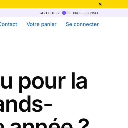
particulier
professionnel
qu'au 6 Août !
Contact
Votre panier
Se connecter
u pour la
ands-
e année ?