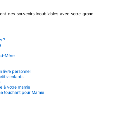
nt des souvenirs inoubliables avec votre grand-
s ?
s
and-Mère
n livre personnel
etits-enfants
e
née à votre mamie
me touchant pour Mamie