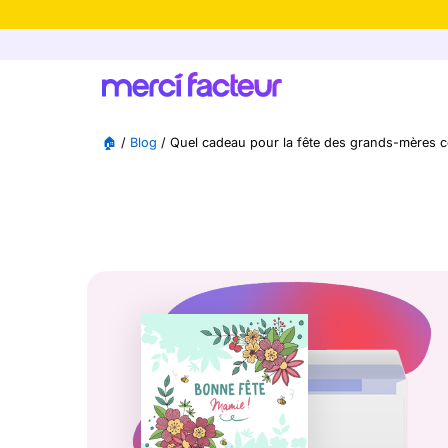
-30% de rédu
🏠
/
Blog
/
Quel cadeau pour la fête des grands-mères c