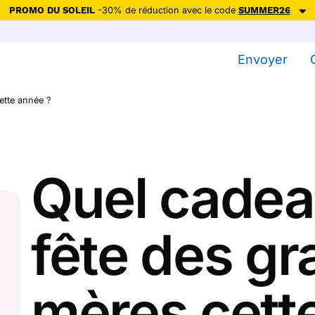
PROMO DU SOLEIL
-30% de réduction avec le code
SUMMER26
ction avec le code
SUMMER26
pour envoyer des cartes ensoleillées, jus
Envoyer
Envoyer des cartes
ette année ?
Ne plus afficher
Quel cadea
fête des gr
mères cett