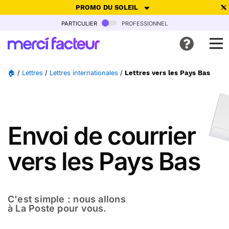
PROMO DU SOLEIL
particulier
professionnel
-30% de réduction avec le code
SUMMER26
pour envoyer des
cartes ensoleillées, jusqu'au 6 Août !
Envoyer des cartes
🏠
/
Lettres
/
Lettres internationales
/
Lettres vers les Pays Bas
Ne plus afficher
Envoi de courrier
vers les Pays Bas
C'est simple : nous allons
à La Poste pour vous.