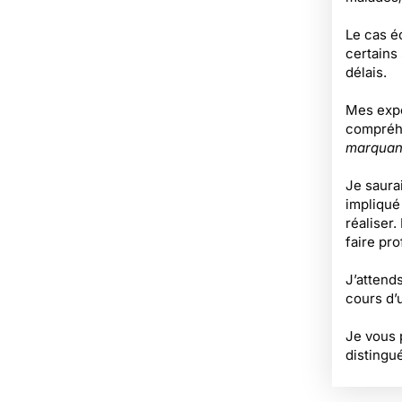
Le cas é
certains 
délais.
Mes expé
compréhe
marquan
Je saurai
impliqué
réaliser
faire pro
J’attend
cours d’
Je vous 
distingu