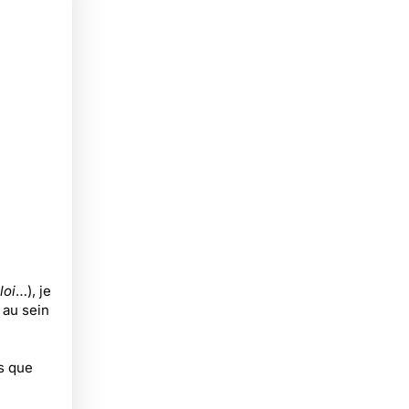
loi
…), je
 au sein
is que