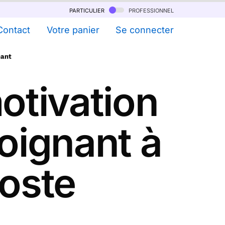
particulier
professionnel
Contact
Votre panier
Se connecter
nant
otivation
soignant à
Poste