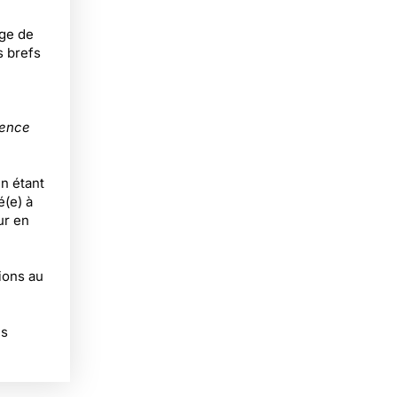
rge de
s brefs
ience
en étant
é(e) à
ur en
ions au
ns