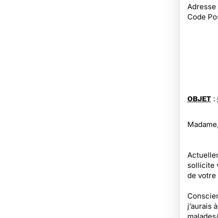
Adresse
Code Pos
:
OBJET
Madame,
Actuelle
sollicite
de votre
Conscient
j’aurais 
malades/