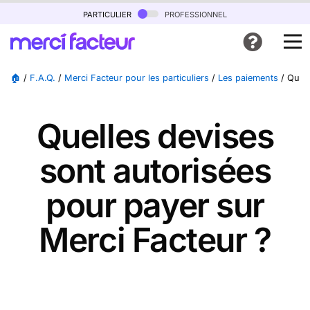
particulier
professionnel
🏠
/
F.A.Q.
/
Merci Facteur pour les particuliers
/
Les paiements
/
Quell
Quelles devises
sont autorisées
pour payer sur
Merci Facteur ?