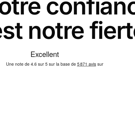
otre confian
st notre fier