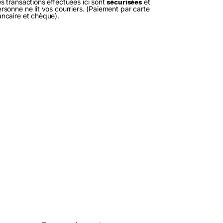
s transactions effectuées ici sont
et
sécurisées
rsonne ne lit vos courriers. (Paiement par carte
ncaire et chèque).