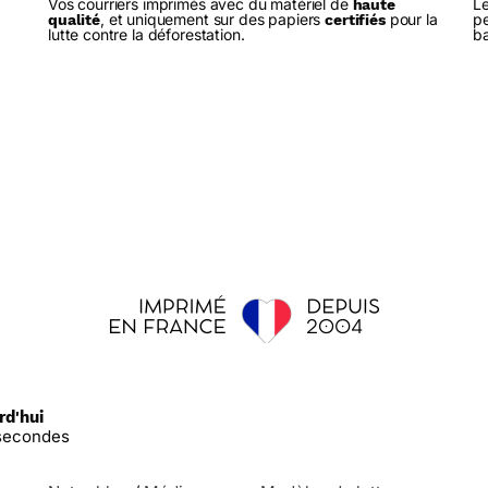
Vos courriers imprimés avec du matériel de
Le
haute
, et uniquement sur des papiers
pour la
pe
qualité
certifiés
lutte contre la déforestation.
ba
rd'hui
secondes