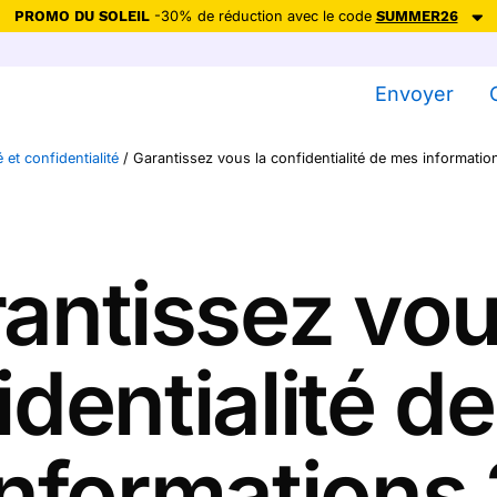
PROMO DU SOLEIL
-30% de réduction avec le code
SUMMER26
ction avec le code
SUMMER26
pour envoyer des cartes ensoleillées, jus
Envoyer
Envoyer des cartes
 et confidentialité
/
Garantissez vous la confidentialité de mes informatio
Ne plus afficher
antissez vou
identialité d
informations 