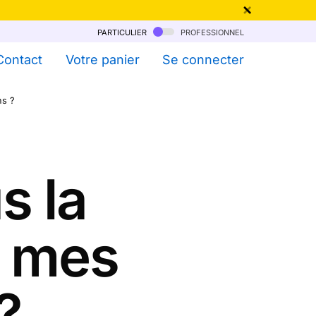
particulier
professionnel
qu'au 6 Août !
Contact
Votre panier
Se connecter
ns ?
s la
e mes
?