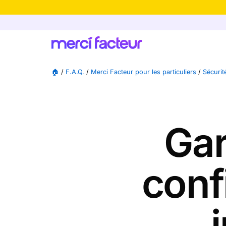
-30% de rédu
🏠
/
F.A.Q.
/
Merci Facteur pour les particuliers
/
Sécurité
Gar
conf