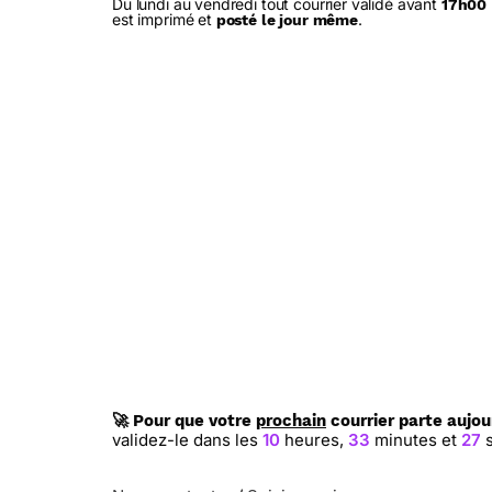
Du lundi au vendredi tout courrier validé avant
17h00
est imprimé et
.
posté le jour même
🚀 Pour que votre
prochain
courrier parte aujou
validez-le dans les
10
heures,
33
minutes et
26