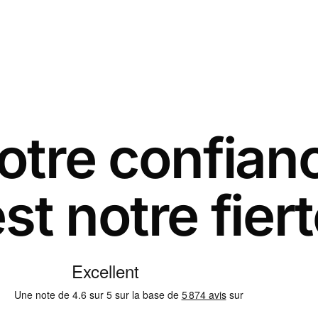
otre confian
st notre fier