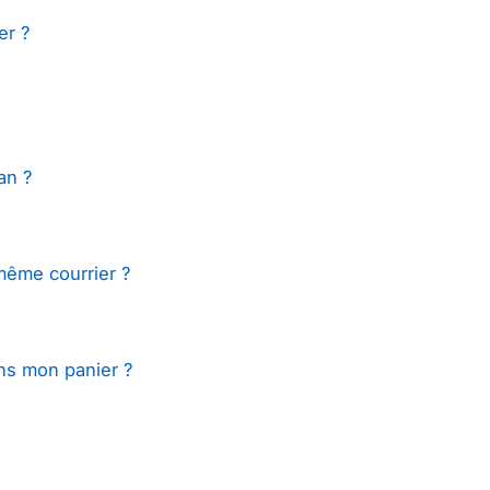
er ?
an ?
même courrier ?
ns mon panier ?