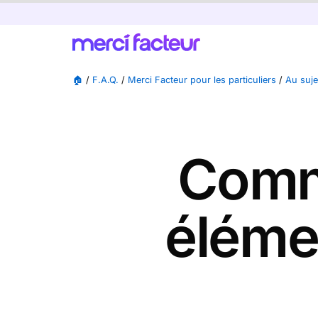
🏠
/
F.A.Q.
/
Merci Facteur pour les particuliers
/
Au suj
Comm
éléme