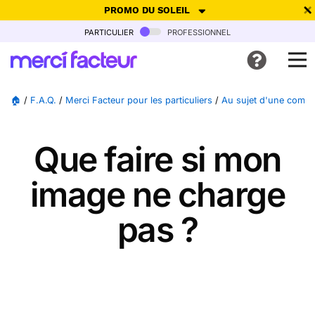
PROMO DU SOLEIL
particulier
professionnel
-30% de réduction avec le code
SUMMER26
pour envoyer des
cartes ensoleillées, jusqu'au 6 Août !
Envoyer des cartes
🏠
/
F.A.Q.
/
Merci Facteur pour les particuliers
/
Au sujet d'une comm
Ne plus afficher
Que faire si mon
image ne charge
pas ?