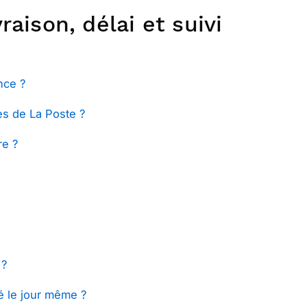
raison, délai et suivi
nce ?
ces de La Poste ?
re ?
 ?
ié le jour même ?