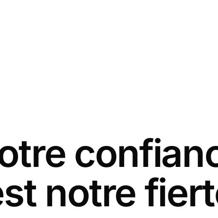
otre confian
st notre fier