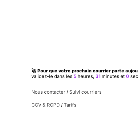
🚀 Pour que votre
prochain
courrier parte aujou
validez-le dans les
5
heures,
30
minutes et
59
s
Nous contacter
/
Suivi courriers
CGV & RGPD
/
Tarifs