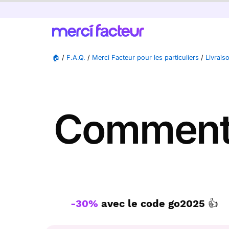
🏠
/
F.A.Q.
/
Merci Facteur pour les particuliers
/
Livraiso
Comment
-30%
avec le code
go2025
👍