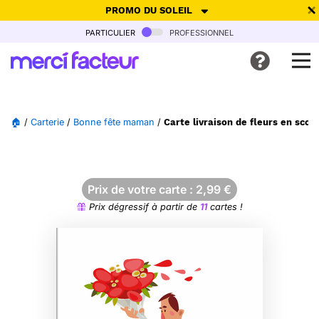
PROMO DU SOLEIL
particulier
professionnel
-30% de réduction avec le code
SUMMER26
pour envoyer des
cartes ensoleillées, jusqu'au 6 Août !
Envoyer des cartes
🏠
/
Carterie
/
Bonne fête maman
/
Carte livraison de fleurs en sco
Ne plus afficher
Prix de votre carte :
2,99
€
Prix dégressif à partir de
11
cartes !