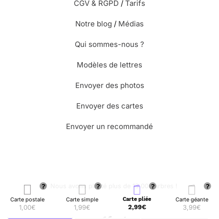
CGV & RGPD
/
Tarifs
Notre blog
/
Médias
Qui sommes-nous ?
Modèles de lettres
Envoyer des photos
Envoyer des cartes
Envoyer un recommandé
🌳 Nous avons planté plus de 13.000 arbres !
Carte postale
Carte simple
Carte pliée
Carte géante
1,00€
1,99€
2,99€
3,99€