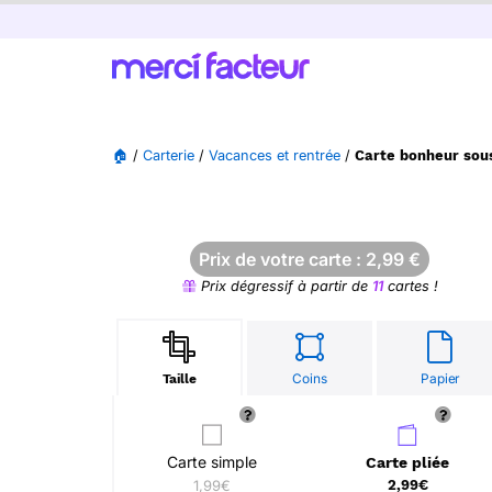
🏠
/
Carterie
/
Vacances et rentrée
/
Carte bonheur sous
Prix de votre carte :
2,99
€
Prix dégressif à partir de
11
cartes !
Coins
Papier
Taille
Carte simple
Carte pliée
1,99€
2,99€