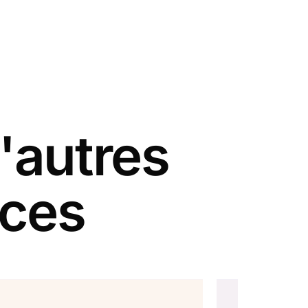
'autres
nces