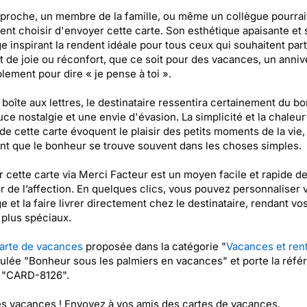
proche, un membre de la famille, ou même un collègue pourrai
ent choisir d'envoyer cette carte. Son esthétique apaisante et
 inspirant la rendent idéale pour tous ceux qui souhaitent par
de joie ou réconfort, que ce soit pour des vacances, un anniv
lement pour dire « je pense à toi ».
 boîte aux lettres, le destinataire ressentira certainement du b
ce nostalgie et une envie d'évasion. La simplicité et la chaleur
de cette carte évoquent le plaisir des petits moments de la vie,
nt que le bonheur se trouve souvent dans les choses simples.
 cette carte via Merci Facteur est un moyen facile et rapide d
r de l’affection. En quelques clics, vous pouvez personnaliser 
 et la faire livrer directement chez le destinataire, rendant v
plus spéciaux.
arte de vacances
proposée dans la catégorie "
Vacances et ren
itulée "Bonheur sous les palmiers en vacances" et porte la réfé
t "CARD-8126".
es vacances ! Envoyez à vos amis des cartes de vacances.