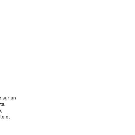
e sur un
ta.
e,
te et