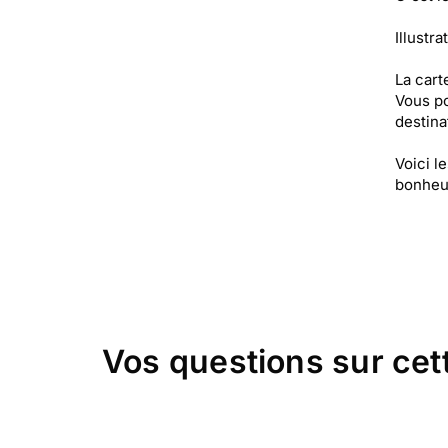
Illustra
La cart
Vous po
destinat
Voici l
bonheur
Vos questions sur cet