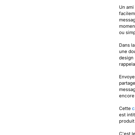
Un ami 
facilem
message
moment 
ou simp
Dans la
une dou
design 
rappela
Envoyer
partage
message
encore 
Cette
c
est int
produi
C'est l