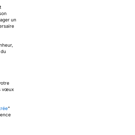
t
 son
tager un
ersaire
onheur,
 du
e
votre
os vœux
trée
"
rence