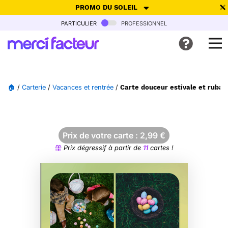
PROMO DU SOLEIL
particulier
professionnel
-30% de réduction avec le code
SUMMER26
pour envoyer des
cartes ensoleillées, jusqu'au 6 Août !
Envoyer des cartes
🏠
/
Carterie
/
Vacances et rentrée
/
Carte douceur estivale et ruban
Ne plus afficher
Prix de votre carte :
2,99
€
Prix dégressif à partir de
11
cartes !