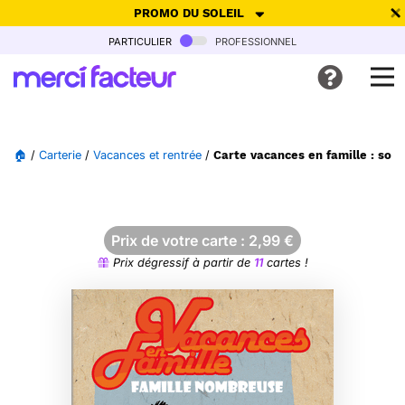
PROMO DU SOLEIL
particulier
professionnel
-30% de réduction avec le code
SUMMER26
pour envoyer des
cartes ensoleillées, jusqu'au 6 Août !
Envoyer des cartes
🏠
/
Carterie
/
Vacances et rentrée
/
Carte vacances en famille : souv
Ne plus afficher
Prix de votre carte :
2,99
€
Prix dégressif à partir de
11
cartes !