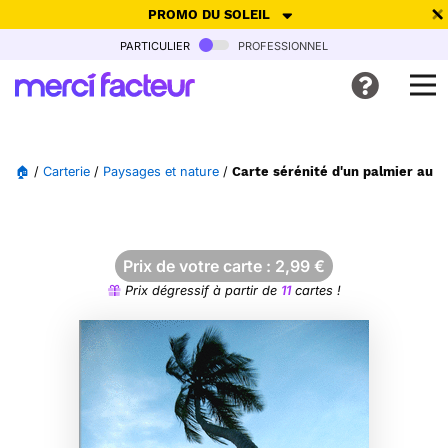
PROMO DU SOLEIL
particulier
professionnel
-30% de réduction avec le code
SUMMER26
pour envoyer des
cartes ensoleillées, jusqu'au 6 Août !
Envoyer des cartes
🏠
/
Carterie
/
Paysages et nature
/
Carte sérénité d'un palmier au b
Ne plus afficher
Prix de votre carte :
2,99
€
Prix dégressif à partir de
11
cartes !