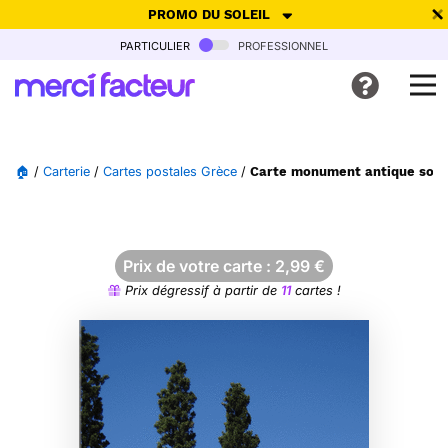
PROMO DU SOLEIL
particulier
professionnel
-30% de réduction avec le code
SUMMER26
pour envoyer des
cartes ensoleillées, jusqu'au 6 Août !
Envoyer des cartes
🏠
/
Carterie
/
Cartes postales Grèce
/
Carte monument antique sous 
Ne plus afficher
Prix de votre carte :
2,99
€
Prix dégressif à partir de
11
cartes !