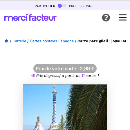
particulier
professionnel
🏠
/
Carterie
/
Cartes postales Espagne
/
Carte parc güell : joyau arc
Prix de votre carte :
2,99
€
Prix dégressif à partir de
11
cartes !