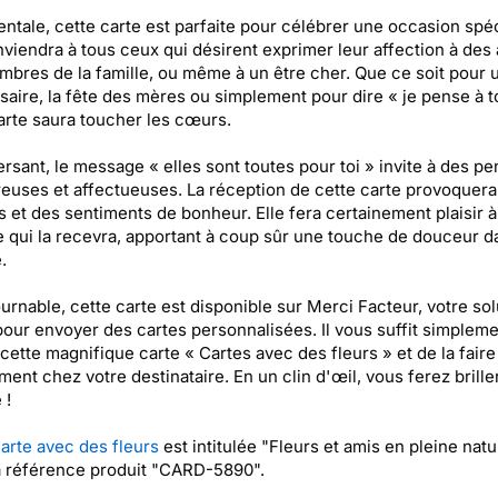
ntale, cette carte est parfaite pour célébrer une occasion spéc
nviendra à tous ceux qui désirent exprimer leur affection à des 
bres de la famille, ou même à un être cher. Que ce soit pour 
saire, la fête des mères ou simplement pour dire « je pense à to
arte saura toucher les cœurs.
rsant, le message « elles sont toutes pour toi » invite à des p
euses et affectueuses. La réception de cette carte provoquera
s et des sentiments de bonheur. Elle fera certainement plaisir à
e qui la recevra, apportant à coup sûr une touche de douceur d
.
urnable, cette carte est disponible sur Merci Facteur, votre sol
pour envoyer des cartes personnalisées. Il vous suffit simplem
 cette magnifique carte « Cartes avec des fleurs » et de la faire 
ment chez votre destinataire. En un clin d'œil, vous ferez brille
 !
arte avec des fleurs
est intitulée "Fleurs et amis en pleine natu
a référence produit "CARD-5890".