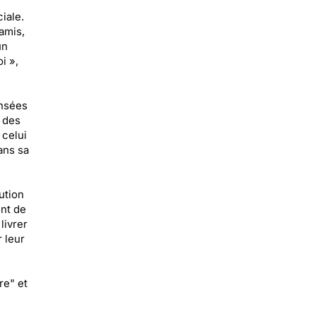
iale.
amis,
un
i »,
ensées
 des
 celui
ans sa
ution
ent de
livrer
r leur
re" et