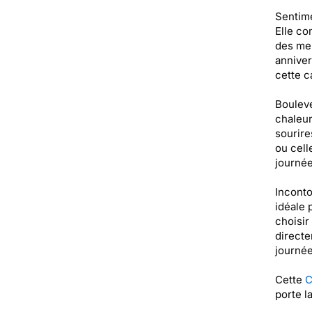
Sentime
Elle co
des mem
anniver
cette c
Bouleve
chaleur
sourire
ou cell
journée
Inconto
idéale 
choisir
directe
journée
Cette
C
porte l