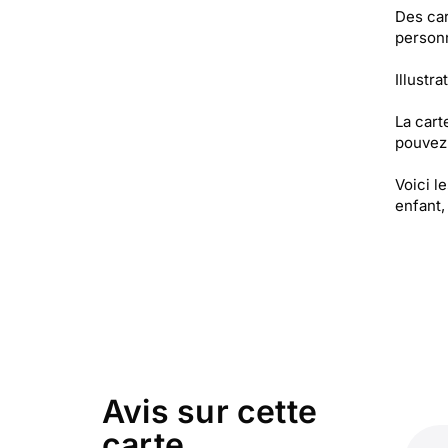
Des car
personn
Illustra
La cart
pouvez 
Voici l
enfant,
Avis sur cette
carte