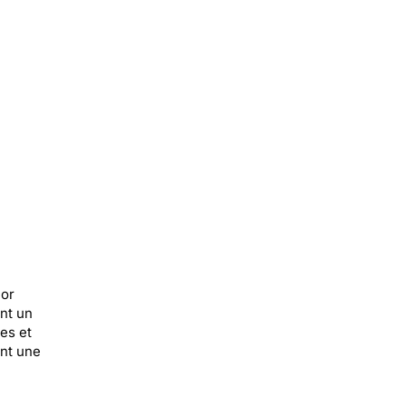
cor
ent un
ées et
ent une