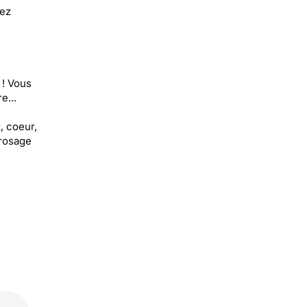
vez
 ! Vous
e...
, coeur,
rrosage