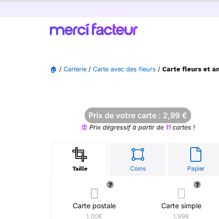
🏠
/
Carterie
/
Carte avec des fleurs
/
Carte fleurs et a
Prix de votre carte :
2,99
€
Prix dégressif à partir de
11
cartes !
Coins
Papier
Taille
Carte postale
Carte simple
1,00€
1,99€