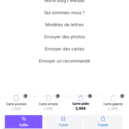
Notre blog
/
Médias
Qui sommes-nous ?
Modèles de lettres
Envoyer des photos
Envoyer des cartes
Envoyer un recommandé
🌳 Nous avons planté plus de 13.000 arbres !
Carte postale
Carte simple
Carte pliée
Carte géante
1,00€
1,99€
2,99€
3,99€
© Merci Facteur
Coins
Papier
Taille