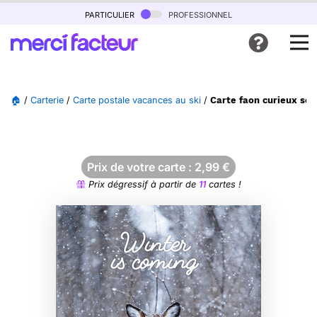
particulier
professionnel
🏠
/
Carterie
/
Carte postale vacances au ski
/
Carte faon curieux sous
Prix de votre carte :
2,99
€
Prix dégressif à partir de
11
cartes !