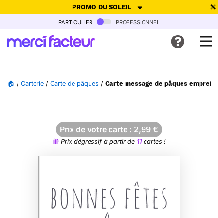
PROMO DU SOLEIL
particulier
professionnel
-30% de réduction avec le code
SUMMER26
pour envoyer des
cartes ensoleillées, jusqu'au 6 Août !
Envoyer des cartes
🏠
/
Carterie
/
Carte de pâques
/
Carte message de pâques empreint 
Ne plus afficher
Prix de votre carte :
2,99
€
Prix dégressif à partir de
11
cartes !