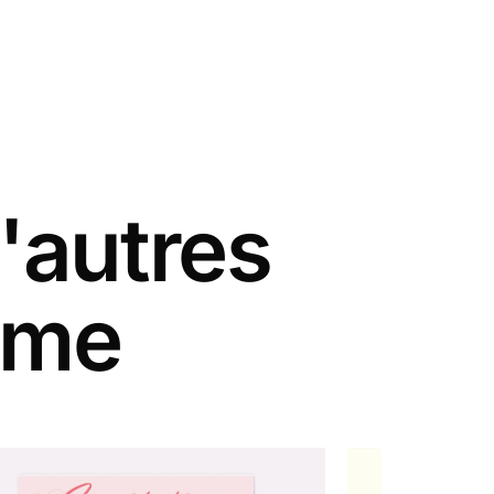
'autres
ême