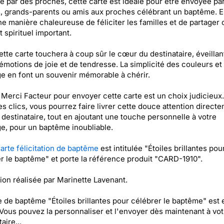
e par des proches, cette carte est idéale pour être envoyée par
, grands-parents ou amis aux proches célébrant un baptême. E
ne manière chaleureuse de féliciter les familles et de partager 
spirituel important.
cette carte touchera à coup sûr le cœur du destinataire, éveilla
 émotions de joie et de tendresse. La simplicité des couleurs et 
 en font un souvenir mémorable à chérir.
r Merci Facteur pour envoyer cette carte est un choix judicieux
s clics, vous pourrez faire livrer cette douce attention direct
 destinataire, tout en ajoutant une touche personnelle à votre
, pour un baptême inoubliable.
arte félicitation de baptême
est intitulée "Étoiles brillantes pou
r le baptême" et porte la référence produit "CARD-1910".
ation réalisée par Marinette Lavenant.
e de baptême "Étoiles brillantes pour célébrer le baptême" est 
 Vous pouvez la personnaliser et l'envoyer dès maintenant à vot
aire...