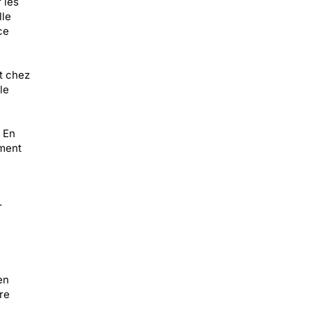
 les
lle
ce
nt chez
le
. En
ement
r
en
re