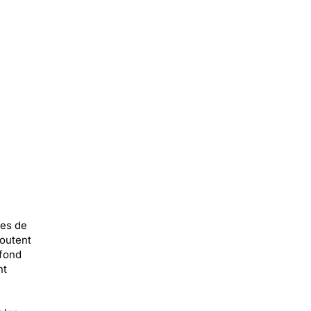
ces de
joutent
 fond
nt