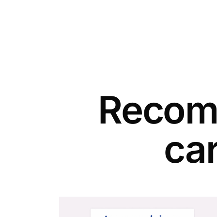
Recomm
ca