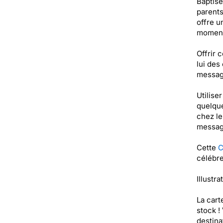
Baptisé
parents
offre u
moment 
Offrir 
lui des
message
Utilise
quelque
chez le
message
Cette
C
célébre
Illustr
La cart
stock !
destinat