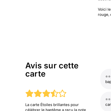
Voici l
rouge, d
Avis sur cette
carte
⭐⭐
ba
⭐⭐
car
La carte Étoiles brillantes pour
célébrer le baptême
a reçu la note