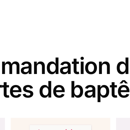
andation d
rtes de bapt