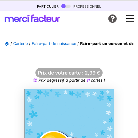
particulier
professionnel
🏠
/
Carterie
/
Faire-part de naissance
/
Faire-part un ourson et des
Prix de votre carte :
2,99
€
Prix dégressif à partir de
11
cartes !