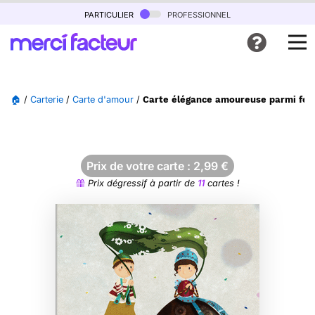
particulier
professionnel
🏠
/
Carterie
/
Carte d'amour
/
Carte élégance amoureuse parmi feuil
Prix de votre carte :
2,99
€
Prix dégressif à partir de
11
cartes !