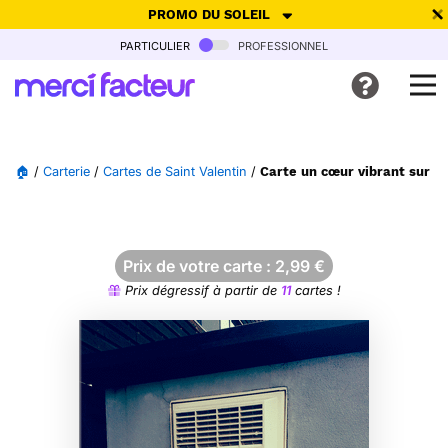
PROMO DU SOLEIL
particulier
professionnel
-30% de réduction avec le code
SUMMER26
pour envoyer des
cartes ensoleillées, jusqu'au 6 Août !
Envoyer des cartes
🏠
/
Carterie
/
Cartes de Saint Valentin
/
Carte un cœur vibrant sur u
Ne plus afficher
Prix de votre carte :
2,99
€
Prix dégressif à partir de
11
cartes !