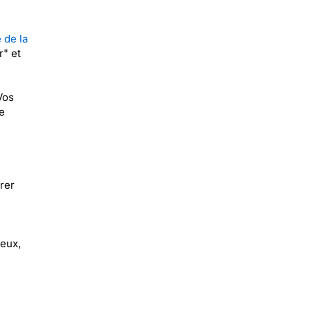
 de la
r" et
Vos
e
rer
yeux,