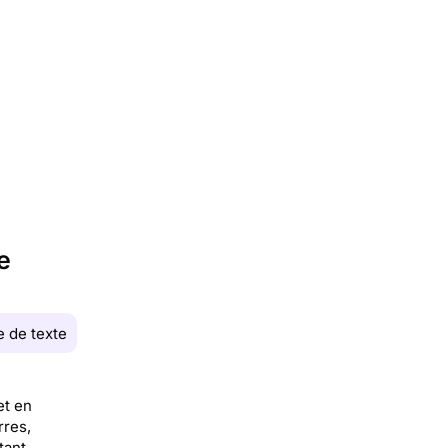
e
 de texte
et en
rres,
tant,