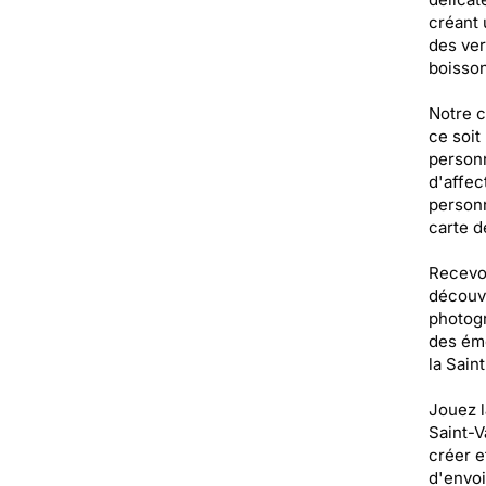
créant 
des ver
boisson
Notre c
ce soit
personn
d'affec
personn
carte d
Recevoi
découvr
photogr
des émo
la Sain
Jouez l
Saint-V
créer e
d'envoi