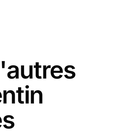
'autres
entin
es