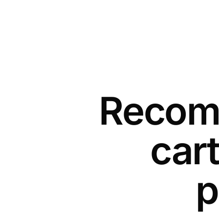
Recomm
cart
p