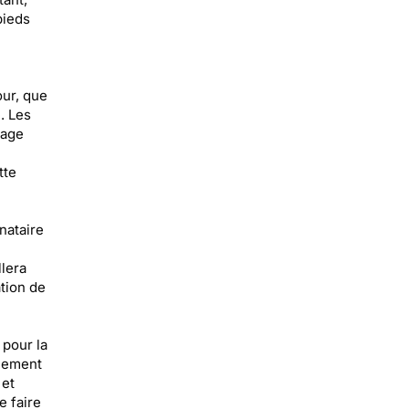
pieds
our, que
. Les
sage
tte
nataire
llera
ation de
 pour la
ilement
 et
e faire