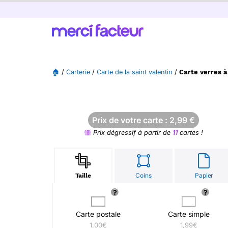
🏠
/
Carterie
/
Carte de la saint valentin
/
Carte verres 
Prix de votre carte :
2,99
€
Prix dégressif à partir de
11
cartes !
Coins
Papier
Taille
Carte postale
Carte simple
1,00€
1,99€