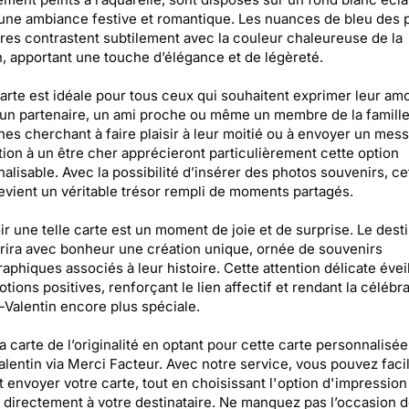
une ambiance festive et romantique. Les nuances de bleu des 
res contrastent subtilement avec la couleur chaleureuse de la
, apportant une touche d’élégance et de légèreté.
arte est idéale pour tous ceux qui souhaitent exprimer leur am
 un partenaire, un ami proche ou même un membre de la famille
es cherchant à faire plaisir à leur moitié ou à envoyer un mes
tion à un être cher apprécieront particulièrement cette option
alisable. Avec la possibilité d’insérer des photos souvenirs, ce
evient un véritable trésor rempli de moments partagés.
r une telle carte est un moment de joie et de surprise. Le desti
ira avec bonheur une création unique, ornée de souvenirs
aphiques associés à leur histoire. Cette attention délicate évei
tions positives, renforçant le lien affectif et rendant la célébr
t-Valentin encore plus spéciale.
a carte de l’originalité en optant pour cette carte personnalisée
alentin via Merci Facteur. Avec notre service, vous pouvez fac
t envoyer votre carte, tout en choisissant l'option d'impression
 directement à votre destinataire. Ne manquez pas l’occasion d