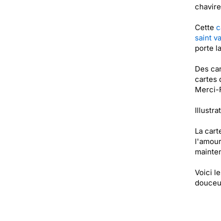
chavire
Cette
c
saint v
porte l
Des car
cartes 
Merci-F
Illustra
La cart
l'amour
mainten
Voici l
douceur