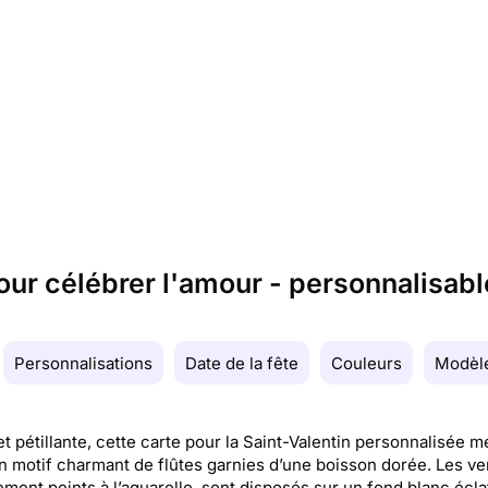
ur célébrer l'amour - personnalisabl
Personnalisations
Date de la fête
Couleurs
Modèle
t pétillante, cette carte pour la Saint-Valentin personnalisée m
n motif charmant de flûtes garnies d’une boisson dorée. Les ve
ement peints à l’aquarelle, sont disposés sur un fond blanc écla